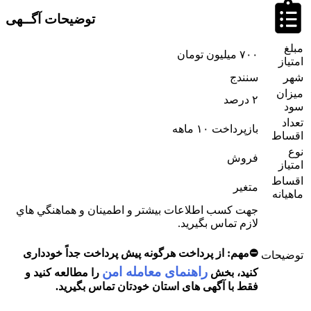
توضیحات آگــهی
مبلغ
۷۰۰ میلیون تومان
امتیاز
شهر
سنندج
ميزان
۲ درصد
سود
تعداد
بازپرداخت ۱۰ ماهه
اقساط
نوع
فروش
امتیاز
اقساط
متغیر
ماهيانه
جهت کسب اطلاعات بيشتر و اطمينان و هماهنگي هاي
لازم تماس بگيريد.
⛔مهم: از پرداخت هرگونه
پیش پرداخت
جداً خودداری
توضيحات
راهنمای معامله امن
کنید، بخش
را مطالعه کنید و
فقط با آگهی های استان خودتان تماس بگیرید.