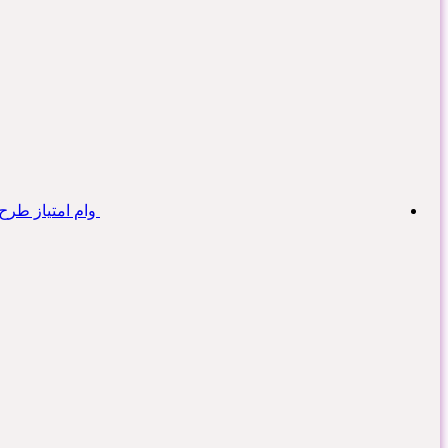
وام امتیاز طرح مهربانی ۳۰۰ میلیو