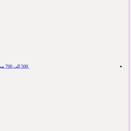
500 الی 700 میلیون امتیاز اعتبار ملی