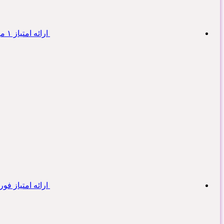
ارائه امتیاز ۱ میلیارد تومانی (ویژه کسبه) رسالت
ارائه امتیاز فوری 50 تا 400 میلیون تومان (بدون پیش